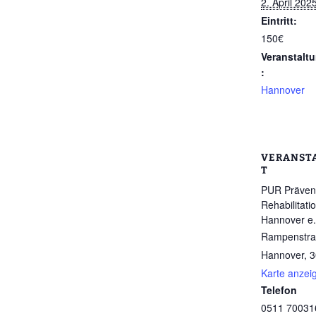
2. April 20
Eintritt:
150€
Veranstalt
:
Hannover
VERANST
T
PUR Prävent
Rehabilitati
Hannover e.
Rampenstra
Hannover
,
3
Karte anzei
Telefon
0511 70031