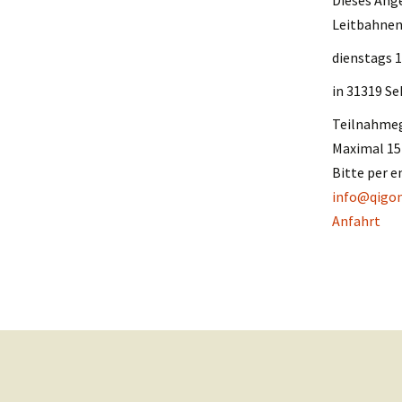
Leitbahne
dienstags 1
in 31319 S
Teilnahmeg
Maximal 15
Bitte per e
info@qigon
Anfahrt