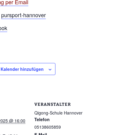
g per Email
r
pursport-hannover
ook
Kalender hinzufügen
VERANSTALTER
Qigong-Schule Hannover
Telefon
2025 @ 16:00
05138605859
E-Mail