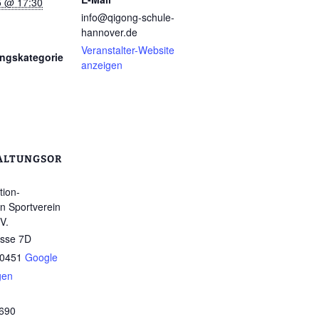
25 @ 17:30
info@qigong-schule-
hannover.de
Veranstalter-Website
ungskategorie
anzeigen
ALTUNGSOR
ion-
on Sportverein
V.
sse 7D
0451
Google
gen
690