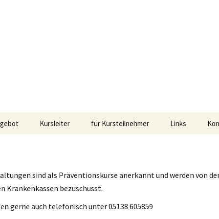
ebung
hule Hannover
gebot
Kursleiter
für Kursteilnehmer
Links
Kon
fos
gong Methoden
taltungen sind als Präventionskurse anerkannt und werden von de
en Krankenkassen bezuschusst.
n gerne auch telefonisch unter 05138 605859