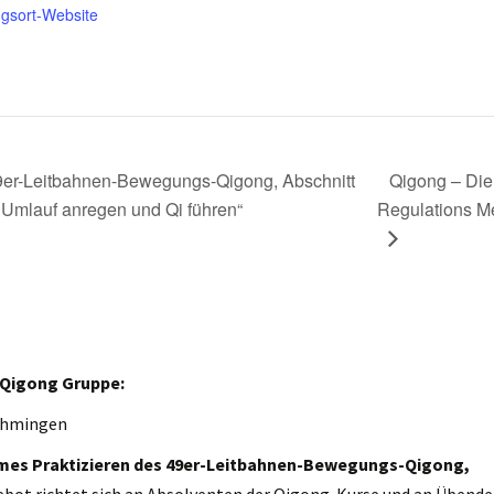
ngsort-Website
er-Leitbahnen-Bewegungs-Qigong, Abschnitt
Qigong – Die
Umlauf anregen und Qi führen“
Regulations M
 Qigong Gruppe:
ehmingen
es Praktizieren des 49er-Leitbahnen-Bewegungs-Qigong,
ebot richtet sich an Absolventen der Qigong-Kurse und an Übende 