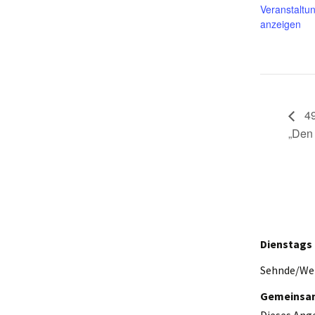
Veranstaltu
anzeigen
49
„Den 
Dienstags
Sehnde/W
Gemeinsam
Dieses Ang