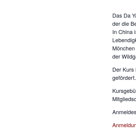
Das Da Ya
der die 
In China 
Lebendigk
Mönchen e
der Wildg
Der Kurs 
gefördert.
Kursgebür
Mitglieds
Anmeldesc
Anmeldun