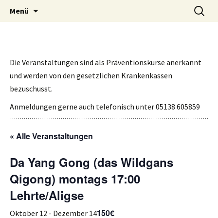
Qigong in Hannover und Umgebung
Zum
Suchen
Qigong Schule Hannover
Menü
Inhalt
nach:
springen
Die Veranstaltungen sind als Präventionskurse anerkannt
und werden von den gesetzlichen Krankenkassen
bezuschusst.
Anmeldungen gerne auch telefonisch unter 05138 605859
« Alle Veranstaltungen
Da Yang Gong (das Wildgans
Qigong) montags 17:00
Lehrte/Aligse
150€
Oktober 12
-
Dezember 14