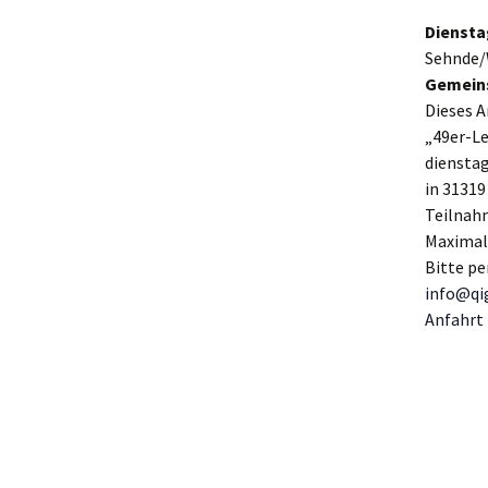
e
Diensta
n
Sehnde
.
Gemeins
Dieses A
„49er-L
dienstag
in 31319
Teilnah
Maximal
Bitte pe
info@qi
Anfahrt