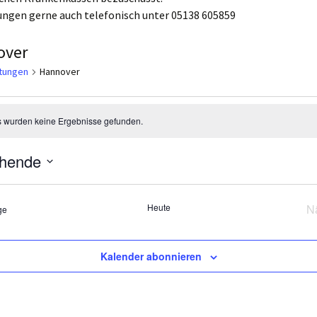
ngen gerne auch telefonisch unter 05138 605859
over
ltungen
Hannover
anstaltungen
 wurden keine Ergebnisse gefunden.
hende
Heute
N
Veranstaltungen
ge
Kalender abonnieren