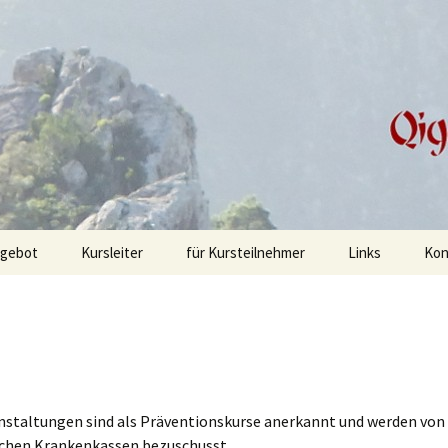
ebung
hule Hannover
gebot
Kursleiter
für Kursteilnehmer
Links
Kon
fos
gong Methoden
nstaltungen sind als Präventionskurse anerkannt und werden von
ichen Krankenkassen bezuschusst.